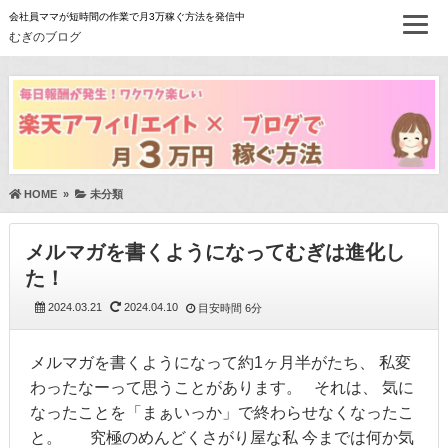
会社員ママが短時間の作業で月3万稼ぐ方法を発信中
むぎのブログ
HOME
»
未分類
メルマガを書くようになってむぎは進化し
た！
2024.03.21
2024.04.10
目安時間
6分
メルマガを書くようになって約1ヶ月半がたち、 私変
わったなーって思うことがあります。 それは、 気に
なったことを「まぁいっか」で終わらせなくなったこ
と。 究極のめんどくさがり屋な私 今までは何か気