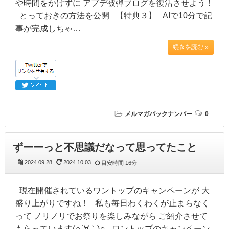
や時間をかけずに アプデ被弾ブログを復活させよう！
とっておきの方法を公開 【特典３】 AIで10分で記
事が完成しちゃ…
続きを読む »
メルマガバックナンバー
0
ずーーっと不思議だなって思ってたこと
2024.09.28
2024.10.03
目安時間
16分
現在開催されているワントップのキャンペーンが 大
盛り上がりですね！ 私も毎日わくわくが止まらなく
って ノリノリでお祭りを楽しみながら ご紹介させて
もらっています(∩´∀｀)∩ ワントップのキャンペーン