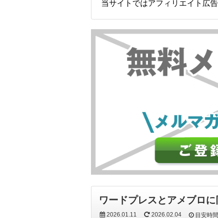
当サイトではアフィリエイト広告
ワードプレスとアメブロに
2026.01.11
2026.02.04
目安時