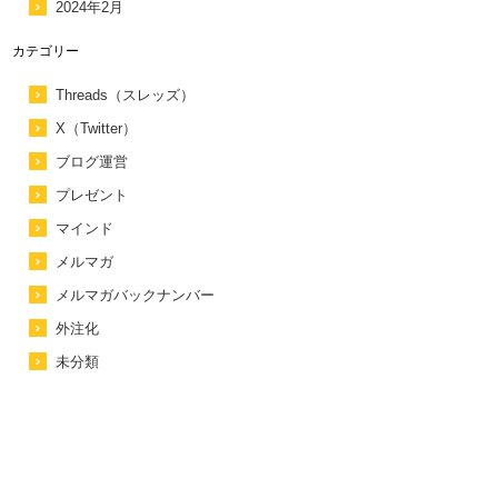
2024年2月
カテゴリー
Threads（スレッズ）
X（Twitter）
ブログ運営
プレゼント
マインド
メルマガ
メルマガバックナンバー
外注化
未分類