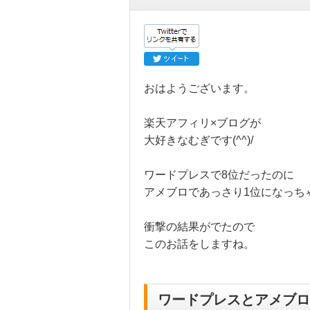
おはようございます。
楽天アフィリ×ブログが
大好きなむぎです(^^)/
ワードプレスで8位だったのに
アメブロであっさり1位になっち
衝撃の結果がでたので
このお話をしますね。
ワードプレスとアメブロ