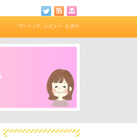
「ワントップ」レビュー むぎの
ワクワク特典付き