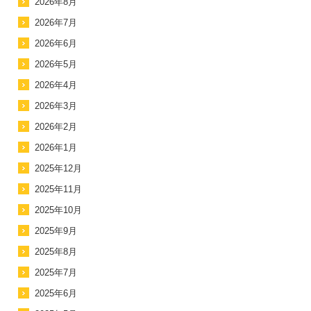
2026年8月
2026年7月
2026年6月
2026年5月
2026年4月
2026年3月
2026年2月
2026年1月
2025年12月
2025年11月
2025年10月
2025年9月
2025年8月
2025年7月
2025年6月