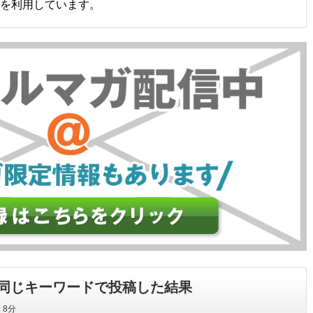
を利用しています。
同じキーワードで投稿した結果
間
8分