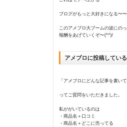
ブログがもっと大好きになる〜〜
このアメブロ大ブームの波にのっ
報酬をあげていくぞ〜(^^)/
アメブロに投稿している
「アメブロにどんな記事を書いて
ってご質問をいただきました。
私ががいているのは
・商品名＋口コミ
・商品名＋どこに売ってる