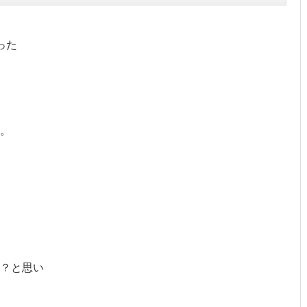
った
。
？と思い