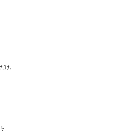
だけ。
ら