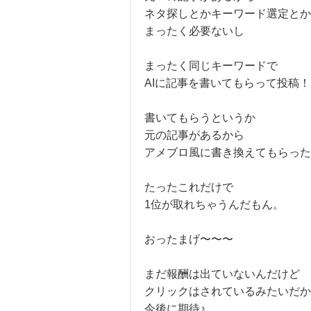
ネタ探しとかキーワード選定とか
まったく必要ないし
まったく同じキーワードで
AIに記事を書いてもらって投稿！
書いてもらうというか
元の記事があるから
アメブロ風に書き換えてもらった
たったこれだけで
1位が取れちゃうんだもん。
おったまげ〜〜〜
まだ報酬は出ていないんだけど
クリックはされているみたいだか
今後に期待♪