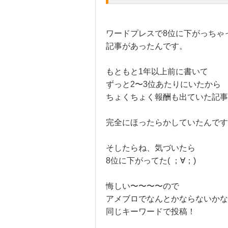
ワードプレスで8位に下がっちゃ
記事があったんです。
もともと1年以上前に書いて
ずっと2〜3位あたりにいたから
ちょくちょく報酬も出ていた記事
完全にほったらかしていたんです
そしたらね、気づいたら
8位に下がってた( ；∀；)
悔しい〜〜〜〜ので
アメブロでなんとかならないかな
同じキーワードで投稿！