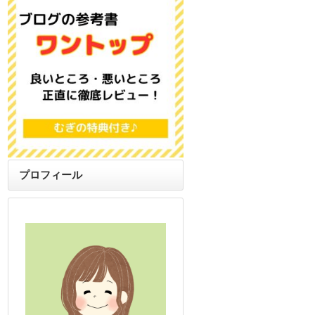
プロフィール