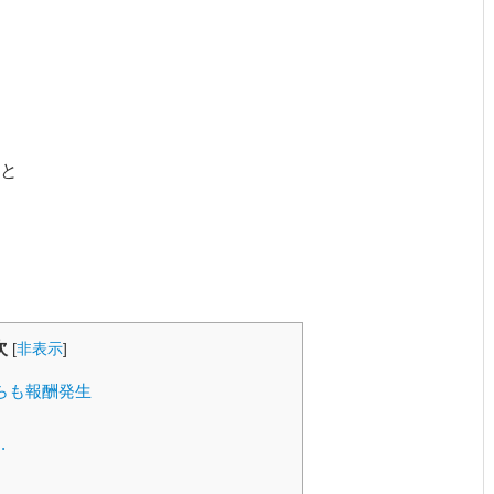
と
次
[
非表示
]
らも報酬発生
.