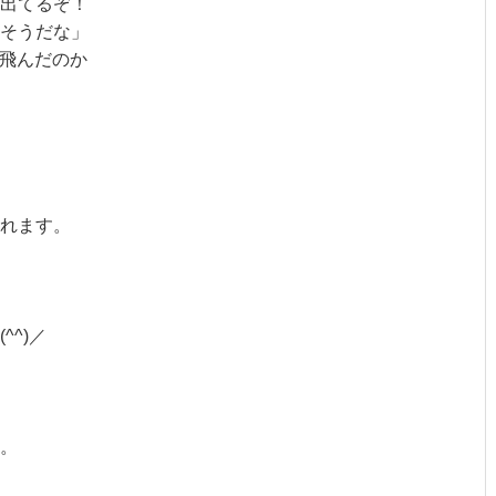
出てるぞ！
そうだな」
に飛んだのか
れます。
^)／
。