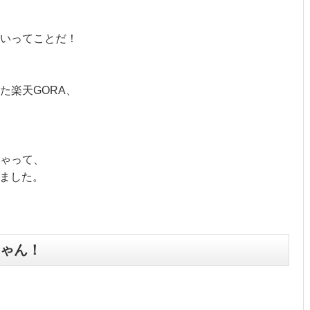
すいってことだ！
た楽天GORA、
ゃって、
みました。
じゃん！