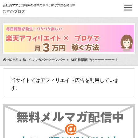
会社員ママが短時間の作業で月3万稼ぐ方法を発信中
むぎのブログ
HOME
»
メルマガバックナンバー
»
ASP初報酬でたーーーーーー！
当サイトではアフィリエイト広告を利用していま
す。